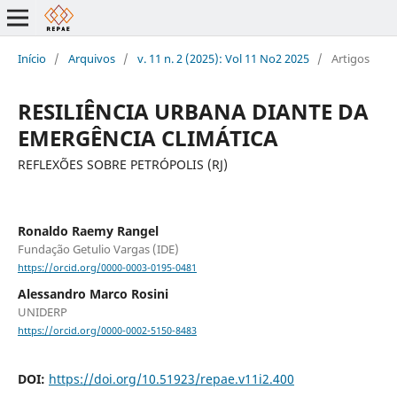
Início
/
Arquivos
/
v. 11 n. 2 (2025): Vol 11 No2 2025
/
Artigos
RESILIÊNCIA URBANA DIANTE DA
EMERGÊNCIA CLIMÁTICA
REFLEXÕES SOBRE PETRÓPOLIS (RJ)
Ronaldo Raemy Rangel
Fundação Getulio Vargas (IDE)
https://orcid.org/0000-0003-0195-0481
Alessandro Marco Rosini
UNIDERP
https://orcid.org/0000-0002-5150-8483
DOI:
https://doi.org/10.51923/repae.v11i2.400