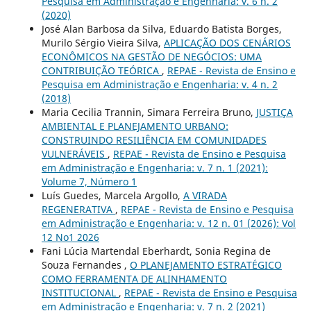
Pesquisa em Administração e Engenharia: v. 6 n. 2
(2020)
José Alan Barbosa da Silva, Eduardo Batista Borges,
Murilo Sérgio Vieira Silva,
APLICAÇÃO DOS CENÁRIOS
ECONÔMICOS NA GESTÃO DE NEGÓCIOS: UMA
CONTRIBUIÇÃO TEÓRICA
,
REPAE - Revista de Ensino e
Pesquisa em Administração e Engenharia: v. 4 n. 2
(2018)
Maria Cecilia Trannin, Simara Ferreira Bruno,
JUSTIÇA
AMBIENTAL E PLANEJAMENTO URBANO:
CONSTRUINDO RESILIÊNCIA EM COMUNIDADES
VULNERÁVEIS
,
REPAE - Revista de Ensino e Pesquisa
em Administração e Engenharia: v. 7 n. 1 (2021):
Volume 7, Número 1
Luís Guedes, Marcela Argollo,
A VIRADA
REGENERATIVA
,
REPAE - Revista de Ensino e Pesquisa
em Administração e Engenharia: v. 12 n. 01 (2026): Vol
12 No1 2026
Fani Lúcia Martendal Eberhardt, Sonia Regina de
Souza Fernandes ,
O PLANEJAMENTO ESTRATÉGICO
COMO FERRAMENTA DE ALINHAMENTO
INSTITUCIONAL
,
REPAE - Revista de Ensino e Pesquisa
em Administração e Engenharia: v. 7 n. 2 (2021)