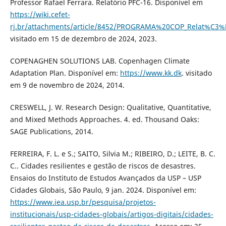
Professor Rafael Ferrara. Relatório PFC-16. Disponível em
https://wiki.cefet-
rj.br/attachments/article/8452/PROGRAMA%20COP_Relat%C3%
visitado em 15 de dezembro de 2024, 2023.
COPENAGHEN SOLUTIONS LAB. Copenhagen Climate
Adaptation Plan. Disponível em:
https://www.kk.dk
. visitado
em 9 de novembro de 2024, 2014.
CRESWELL, J. W. Research Design: Qualitative, Quantitative,
and Mixed Methods Approaches. 4. ed. Thousand Oaks:
SAGE Publications, 2014.
FERREIRA, F. L. e S.; SAITO, Silvia M.; RIBEIRO, D.; LEITE, B. C.
C.. Cidades resilientes e gestão de riscos de desastres.
Ensaios do Instituto de Estudos Avançados da USP – USP
Cidades Globais, São Paulo, 9 jan. 2024. Disponível em:
https://www.iea.usp.br/pesquisa/projetos-
institucionais/usp-cidades-globais/artigos-digitais/cidades-