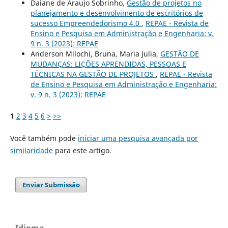
Daiane de Araujo Sobrinho,
Gestão de projetos no
planejamento e desenvolvimento de escritórios de
sucesso Empreendedorismo 4.0
,
REPAE - Revista de
Ensino e Pesquisa em Administração e Engenharia: v.
9 n. 3 (2023): REPAE
Anderson Milochi, Bruna, Maria Julia,
GESTÃO DE
MUDANÇAS: LIÇÕES APRENDIDAS, PESSOAS E
TÉCNICAS NA GESTÃO DE PROJETOS
,
REPAE - Revista
de Ensino e Pesquisa em Administração e Engenharia:
v. 9 n. 3 (2023): REPAE
1
2
3
4
5
6
>
>>
Você também pode
iniciar uma pesquisa avançada por
similaridade
para este artigo.
Enviar Submissão
Idioma