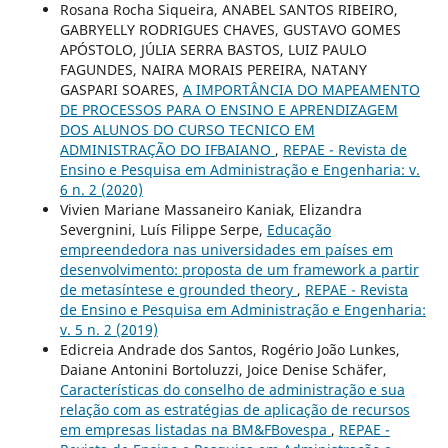
Rosana Rocha Siqueira, ANABEL SANTOS RIBEIRO,
GABRYELLY RODRIGUES CHAVES, GUSTAVO GOMES
APÓSTOLO, JÚLIA SERRA BASTOS, LUIZ PAULO
FAGUNDES, NAIRA MORAIS PEREIRA, NATANY
GASPARI SOARES,
A IMPORTÂNCIA DO MAPEAMENTO
DE PROCESSOS PARA O ENSINO E APRENDIZAGEM
DOS ALUNOS DO CURSO TECNICO EM
ADMINISTRAÇÃO DO IFBAIANO
,
REPAE - Revista de
Ensino e Pesquisa em Administração e Engenharia: v.
6 n. 2 (2020)
Vivien Mariane Massaneiro Kaniak, Elizandra
Severgnini, Luís Filippe Serpe,
Educação
empreendedora nas universidades em países em
desenvolvimento: proposta de um framework a partir
de metasíntese e grounded theory
,
REPAE - Revista
de Ensino e Pesquisa em Administração e Engenharia:
v. 5 n. 2 (2019)
Edicreia Andrade dos Santos, Rogério João Lunkes,
Daiane Antonini Bortoluzzi, Joice Denise Schäfer,
Características do conselho de administração e sua
relação com as estratégias de aplicação de recursos
em empresas listadas na BM&FBovespa
,
REPAE -