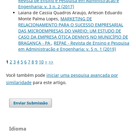
Revista de Ensino e Pesquisa em Administração e
Engenharia: v. 3 n. 2 (2017)
Laiana de Cassia Quadros Araujo, Arleson Eduardo
Monte Palma Lopes,
MARKETING DE
RELACIONAMENTO PARA O SUCESSO EMPRESARIAL
DAS MICROEMPRESAS DO VAREJO: UM ESTUDO DE
CASO DA EMPRESA ÓTICA DENNYS NO MUNICÍPIO DE
BRAGANÇA - PA
,
REPAE - Revista de Ensino e Pesquisa
em Administração e Engenharia: v. 5 n. 1 (2019)
1
2
3
4
5
6
7
8
9
10
>
>>
Você também pode
iniciar uma pesquisa avançada por
similaridade
para este artigo.
Enviar Submissão
Idioma