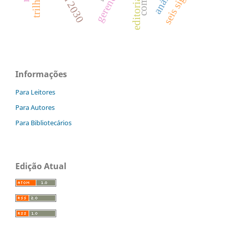
seis sigma
editoria
Informações
Para Leitores
Para Autores
Para Bibliotecários
Edição Atual