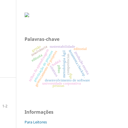
Palavras-chave
gestão
insolvência
sustentabilidade
editorial
trilhas de aprendizagem
ferramenta checkup .
gerenciamento de projetos
priorização de projetos
metodologia Ágil
produção enxuta
editoria
competências
bafatá
critérios
ongd
ahp
desenvolvimento de software
universidade corporativa
pessoas
1-2
Informações
Para Leitores