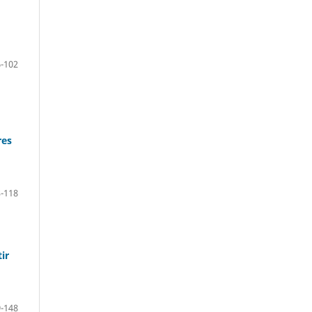
-102
res
-118
ir
-148