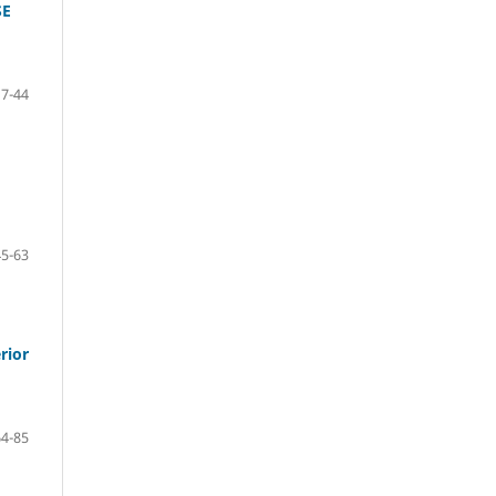
SE
17-44
45-63
rior
64-85