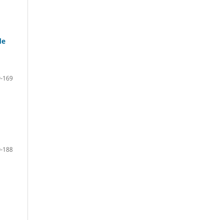
de
-169
-188