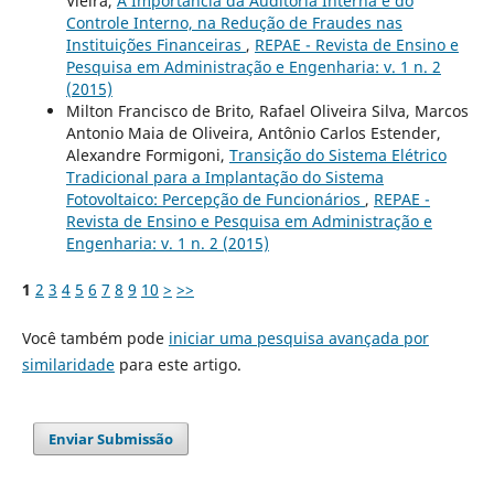
Vieira,
A Importância da Auditoria Interna e do
Controle Interno, na Redução de Fraudes nas
Instituições Financeiras
,
REPAE - Revista de Ensino e
Pesquisa em Administração e Engenharia: v. 1 n. 2
(2015)
Milton Francisco de Brito, Rafael Oliveira Silva, Marcos
Antonio Maia de Oliveira, Antônio Carlos Estender,
Alexandre Formigoni,
Transição do Sistema Elétrico
Tradicional para a Implantação do Sistema
Fotovoltaico: Percepção de Funcionários
,
REPAE -
Revista de Ensino e Pesquisa em Administração e
Engenharia: v. 1 n. 2 (2015)
1
2
3
4
5
6
7
8
9
10
>
>>
Você também pode
iniciar uma pesquisa avançada por
similaridade
para este artigo.
Enviar Submissão