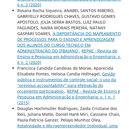
6 n. 2 (2020)
Rosana Rocha Siqueira, ANABEL SANTOS RIBEIRO,
GABRYELLY RODRIGUES CHAVES, GUSTAVO GOMES
APÓSTOLO, JÚLIA SERRA BASTOS, LUIZ PAULO
FAGUNDES, NAIRA MORAIS PEREIRA, NATANY
GASPARI SOARES,
A IMPORTÂNCIA DO MAPEAMENTO
DE PROCESSOS PARA O ENSINO E APRENDIZAGEM
DOS ALUNOS DO CURSO TECNICO EM
ADMINISTRAÇÃO DO IFBAIANO
,
REPAE - Revista de
Ensino e Pesquisa em Administração e Engenharia: v.
6 n. 2 (2020)
Francisca Candida Candeias de Morae, Aparecida
Elisabete Pontes, Heloisa Candia Hollnagel,
Gestão
pública e instrumentos de controle social: o uso da
“previous accountability” para efetivação do
orçamento participativo
,
REPAE - Revista de Ensino e
Pesquisa em Administração e Engenharia: v. 1 n. 1
(2015)
Douglas Hochmuller Rodrigues, Zaida Cristiane dos
Reis, Juliana Matte, Daniel Hank Miri, Cassiane Chais,
Paula Patrícia Ganzer, Pelayo Munhoz Olea,
Rotatividade e Microempreendedor Individual: uma