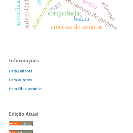
gerenciamento de projetos
gestão
editorial
ongd
competências
bafatá
processo de compras
Informações
Para Leitores
Para Autores
Para Bibliotecários
Edição Atual