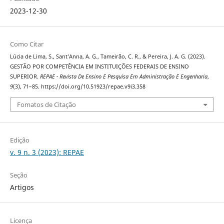
2023-12-30
Como Citar
Lúcia de Lima, S., Sant’Anna, A. G., Tameirão, C. R., & Pereira, J. A. G. (2023).
GESTÃO POR COMPETÊNCIA EM INSTITUIÇÕES FEDERAIS DE ENSINO
SUPERIOR.
REPAE - Revista De Ensino E Pesquisa Em Administração E Engenharia
,
9
(3), 71–85. https://doi.org/10.51923/repae.v9i3.358
Fomatos de Citação
Edição
v. 9 n. 3 (2023): REPAE
Seção
Artigos
Licença