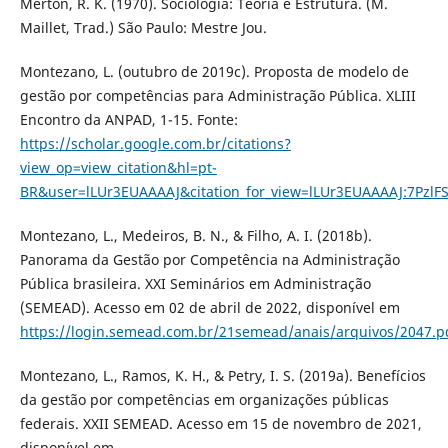
Merton, R. K. (1970). Sociologia: Teoria e Estrutura. (M.
Maillet, Trad.) São Paulo: Mestre Jou.
Montezano, L. (outubro de 2019c). Proposta de modelo de
gestão por competências para Administração Pública. XLIII
Encontro da ANPAD, 1-15. Fonte:
https://scholar.google.com.br/citations?
view_op=view_citation&hl=pt-
BR&user=lLUr3EUAAAAJ&citation_for_view=lLUr3EUAAAAJ:7PzlF
Montezano, L., Medeiros, B. N., & Filho, A. I. (2018b).
Panorama da Gestão por Competência na Administração
Pública brasileira. XXI Seminários em Administração
(SEMEAD). Acesso em 02 de abril de 2022, disponível em
https://login.semead.com.br/21semead/anais/arquivos/2047.p
Montezano, L., Ramos, K. H., & Petry, I. S. (2019a). Benefícios
da gestão por competências em organizações públicas
federais. XXII SEMEAD. Acesso em 15 de novembro de 2021,
disponível em