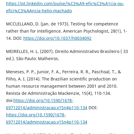
https://pt.linkedin.com/pulse/%C3%A9-efic%C3%A1cia-ou-
efici%C3%AAncia-helio-machado
MCCLELLAND, D. (jan. de 1973). Testing for competence
rather than for intelligence. American Psychologist, 28(1), 1-
14. DOI:
https://doi.org/10.1037/h0034092
MEIRELLES, H. L. (2007). Direito Administrativo Brasileiro ( 33
ed.). São Paulo: Malheiros.
Meneses, P. P., Junior, F. A., Ferreira, R. R., Paschoal, T., &
Filho, A. I. (2014). The Brazilian scientific production on
human resource management between 2001 and 2010.
Revista de Administração Mackenzie, 15(4), 110-134.
doi:
https://doi.org/10.1590/1678-
69712014/administracao.v15n4p110-134
DOI:
https://doi.org/10.1590/1678-
69712014/administracao.v15n4p110-134