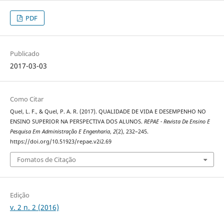
PDF
Publicado
2017-03-03
Como Citar
Quel, L. F., & Quel, P. A. R. (2017). QUALIDADE DE VIDA E DESEMPENHO NO
ENSINO SUPERIOR NA PERSPECTIVA DOS ALUNOS.
REPAE - Revista De Ensino E
Pesquisa Em Administração E Engenharia
,
2
(2), 232–245.
https://doi.org/10.51923/repae.v2i2.69
Fomatos de Citação
Edição
v. 2 n. 2 (2016)