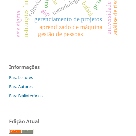
universidade corporativa
instituições financeiras
metodologia Ágil
pessoas
análise de risco.
ongd
editorial
bafatá
ahp
seis sigma
gerenciamento de projetos
aprendizado de máquina
gestão de pessoas
Informações
Para Leitores
Para Autores
Para Bibliotecários
Edição Atual