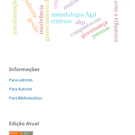
gerenciamento de projetos
transformação digitial
estratégia e inovação
ongd
editoria
insolvência
metodologia Ágil
competências
gestão
critérios
governança
ahp
pessoas
Informações
Para Leitores
Para Autores
Para Bibliotecários
Edição Atual