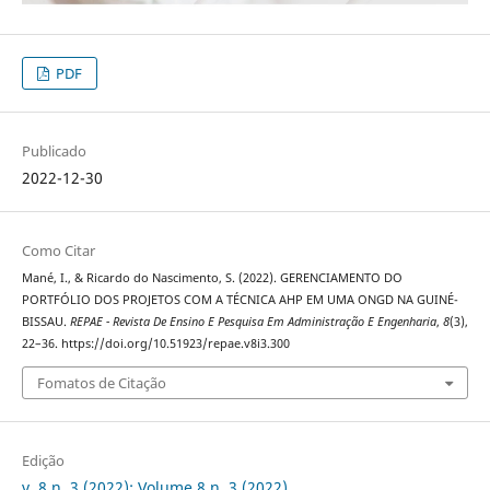
PDF
Publicado
2022-12-30
Como Citar
Mané, I., & Ricardo do Nascimento, S. (2022). GERENCIAMENTO DO
PORTFÓLIO DOS PROJETOS COM A TÉCNICA AHP EM UMA ONGD NA GUINÉ-
BISSAU.
REPAE - Revista De Ensino E Pesquisa Em Administração E Engenharia
,
8
(3),
22–36. https://doi.org/10.51923/repae.v8i3.300
Fomatos de Citação
Edição
v. 8 n. 3 (2022): Volume 8 n. 3 (2022)