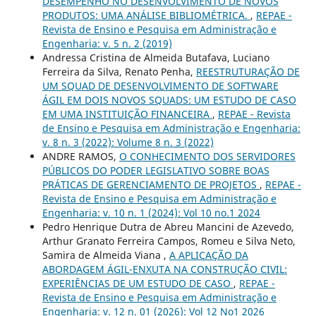
DESEMPENHO NO DESENVOLVIMENTO DE NOVOS
PRODUTOS: UMA ANÁLISE BIBLIOMÉTRICA.
,
REPAE -
Revista de Ensino e Pesquisa em Administração e
Engenharia: v. 5 n. 2 (2019)
Andressa Cristina de Almeida Butafava, Luciano
Ferreira da Silva, Renato Penha,
REESTRUTURAÇÃO DE
UM SQUAD DE DESENVOLVIMENTO DE SOFTWARE
ÁGIL EM DOIS NOVOS SQUADS: UM ESTUDO DE CASO
EM UMA INSTITUIÇÃO FINANCEIRA
,
REPAE - Revista
de Ensino e Pesquisa em Administração e Engenharia:
v. 8 n. 3 (2022): Volume 8 n. 3 (2022)
ANDRE RAMOS,
O CONHECIMENTO DOS SERVIDORES
PÚBLICOS DO PODER LEGISLATIVO SOBRE BOAS
PRÁTICAS DE GERENCIAMENTO DE PROJETOS
,
REPAE -
Revista de Ensino e Pesquisa em Administração e
Engenharia: v. 10 n. 1 (2024): Vol 10 no.1 2024
Pedro Henrique Dutra de Abreu Mancini de Azevedo,
Arthur Granato Ferreira Campos, Romeu e Silva Neto,
Samira de Almeida Viana ,
A APLICAÇÃO DA
ABORDAGEM ÁGIL-ENXUTA NA CONSTRUÇÃO CIVIL:
EXPERIÊNCIAS DE UM ESTUDO DE CASO
,
REPAE -
Revista de Ensino e Pesquisa em Administração e
Engenharia: v. 12 n. 01 (2026): Vol 12 No1 2026