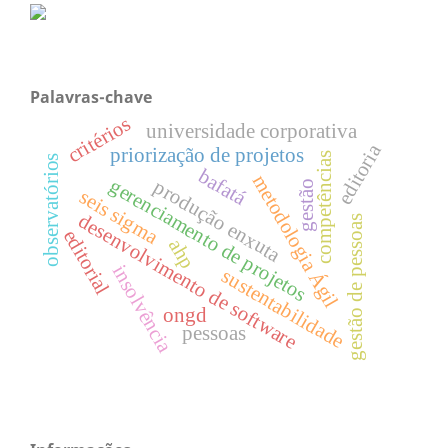
Palavras-chave
critérios
universidade corporativa
editoria
priorização de projetos
competências
observatórios
bafatá
metodologia Ágil
gerenciamento de projetos
produção enxuta
gestão
seis sigma
desenvolvimento de software
gestão de pessoas
editorial
ahp
insolvência
sustentabilidade
ongd
pessoas