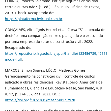
CORRÊA, Roberto Salemme. Por que algumas obras dão
certo e outras não?. (1. ed.). São Paulo: Oficina de Textos,
2019. E-book. Recuperado de:
https://plataforma.bvirtual.com.br
.
GONÇALVES, Aline Ignis Henkel et al. Curva “S” e tomada de
decisão: uma comparação entre o planejado e o executado
por uma empresa do setor de construção civil . 2022.
Recuperado de:
https://repositorio.fsg.edu.br/jspui/handle/123456789/4766?
mode=full
.
MARCOS, Simon Soares; LÚCIO, Matheus Gomes.
Gerenciamento na construção civil: controle de custos
aplicado a obras residenciais. Revista Ibero- Americana de
Humanidades, Ciências e Educação- Rease, São Paulo, v. 8,
n. 12, p. 374-387, dez. 2022. DOI:
https://doi.org/10.51891/rease.v8i12.7970
MATTOS, Aldo Dórea. Gestão de custos de obra : conceitos,