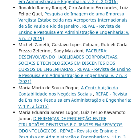
em Administração e Engenharia: v. 2 n. 2 (2016)
Ronaldo Raemy Rangel, Ciro Antonio Fernandes, Luiz
Felipe Quel,
Pesquisa de Imagem de uma Empresa
Varejista Estabelecida nos Aeroportos Internacionais
de São Paulo e Rio de Janeiro
,
REPAE - Revista de
Ensino e Pesquisa em Administração e Engenharia: v.
5 n. 2 (2019)
Micheli Zanetti, Gustavo Lopes Colpani, Rubieli Carla
Frezza Zeferino , Sady Mazzioni,
FACELERA:
DESENVOLVENDO HABILIDADES CORPORATIVAS,
SOCIAIS E TECNOLÓGICAS EM DISCENTES DOS
CURSOS DE ENGENHARIAS
,
REPAE - Revista de Ensino
e Pesquisa em Administração e Engenharia: v. 7 n. 3
(2021)
Maria Marta de Souza Roque,
A Contribuição da
Contabilidade nos Negócios Sociais
,
REPAE - Revista
de Ensino e Pesquisa em Administração e Engenharia:
v. 1 n. 2 (2015)
Maria Eduarda Soares Lugon, Luiz Teruo Kawamoto
Junior,
DIFERENÇAS DE PERCEPÇÃO ENTRE
CIRURGIÕES DENTISTAS E CLIENTES EM SERVIÇOS
ODONTOLÓGICOS
,
REPAE - Revista de Ensino e
Pesquisa em Administração e Engenharia: v. 11 n. 3