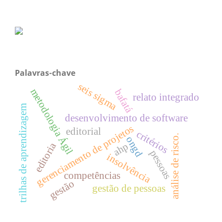
Palavras-chave
seis sigma
metodologia Ágil
bafatá
relato integrado
trilhas de aprendizagem
desenvolvimento de software
gerenciamento de projetos
editorial
critérios
análise de risco.
ongd
editoria
ahp
pessoas
insolvência
competências
gestão
gestão de pessoas