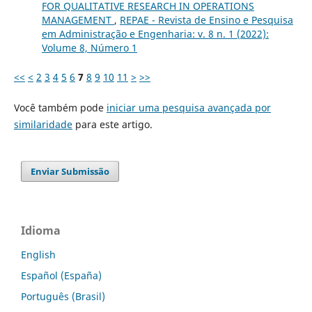
FOR QUALITATIVE RESEARCH IN OPERATIONS
MANAGEMENT
,
REPAE - Revista de Ensino e Pesquisa
em Administração e Engenharia: v. 8 n. 1 (2022):
Volume 8, Número 1
<<
<
2
3
4
5
6
7
8
9
10
11
>
>>
Você também pode
iniciar uma pesquisa avançada por
similaridade
para este artigo.
Enviar Submissão
Idioma
English
Español (España)
Português (Brasil)