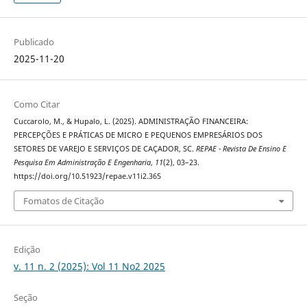
Publicado
2025-11-20
Como Citar
Cuccarolo, M., & Hupalo, L. (2025). ADMINISTRAÇÃO FINANCEIRA:
PERCEPÇÕES E PRÁTICAS DE MICRO E PEQUENOS EMPRESÁRIOS DOS
SETORES DE VAREJO E SERVIÇOS DE CAÇADOR, SC.
REPAE - Revista De Ensino E
Pesquisa Em Administração E Engenharia
,
11
(2), 03–23.
https://doi.org/10.51923/repae.v11i2.365
Fomatos de Citação
Edição
v. 11 n. 2 (2025): Vol 11 No2 2025
Seção