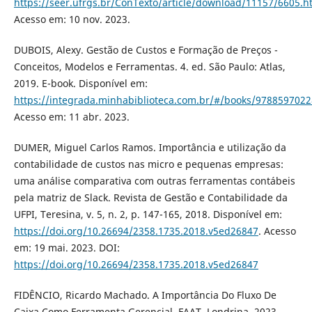
https://seer.ufrgs.br/ConTexto/article/download/11157/6605.h
Acesso em: 10 nov. 2023.
DUBOIS, Alexy. Gestão de Custos e Formação de Preços -
Conceitos, Modelos e Ferramentas. 4. ed. São Paulo: Atlas,
2019. E-book. Disponível em:
https://integrada.minhabiblioteca.com.br/#/books/9788597022
Acesso em: 11 abr. 2023.
DUMER, Miguel Carlos Ramos. Importância e utilização da
contabilidade de custos nas micro e pequenas empresas:
uma análise comparativa com outras ferramentas contábeis
pela matriz de Slack. Revista de Gestão e Contabilidade da
UFPI, Teresina, v. 5, n. 2, p. 147-165, 2018. Disponível em:
https://doi.org/10.26694/2358.1735.2018.v5ed26847
. Acesso
em: 19 mai. 2023. DOI:
https://doi.org/10.26694/2358.1735.2018.v5ed26847
FIDÊNCIO, Ricardo Machado. A Importância Do Fluxo De
Caixa Como Ferramenta Gerencial. FAAT, Londrina, 2023.