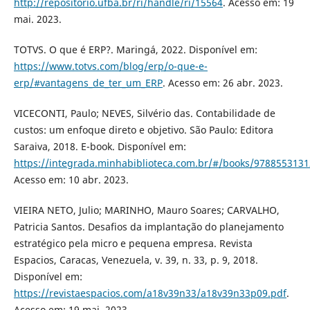
http://repositorio.ufba.br/ri/handle/ri/15564
. Acesso em: 19
mai. 2023.
TOTVS. O que é ERP?. Maringá, 2022. Disponível em:
https://www.totvs.com/blog/erp/o-que-e-
erp/#vantagens_de_ter_um_ERP
. Acesso em: 26 abr. 2023.
VICECONTI, Paulo; NEVES, Silvério das. Contabilidade de
custos: um enfoque direto e objetivo. São Paulo: Editora
Saraiva, 2018. E-book. Disponível em:
https://integrada.minhabiblioteca.com.br/#/books/9788553131
Acesso em: 10 abr. 2023.
VIEIRA NETO, Julio; MARINHO, Mauro Soares; CARVALHO,
Patricia Santos. Desafios da implantação do planejamento
estratégico pela micro e pequena empresa. Revista
Espacios, Caracas, Venezuela, v. 39, n. 33, p. 9, 2018.
Disponível em:
https://revistaespacios.com/a18v39n33/a18v39n33p09.pdf
.
Acesso em: 19 mai. 2023.