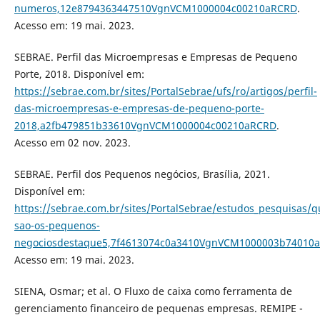
numeros,12e8794363447510VgnVCM1000004c00210aRCRD
.
Acesso em: 19 mai. 2023.
SEBRAE. Perfil das Microempresas e Empresas de Pequeno
Porte, 2018. Disponível em:
https://sebrae.com.br/sites/PortalSebrae/ufs/ro/artigos/perfil-
das-microempresas-e-empresas-de-pequeno-porte-
2018,a2fb479851b33610VgnVCM1000004c00210aRCRD
.
Acesso em 02 nov. 2023.
SEBRAE. Perfil dos Pequenos negócios, Brasília, 2021.
Disponível em:
https://sebrae.com.br/sites/PortalSebrae/estudos_pesquisas/
sao-os-pequenos-
negociosdestaque5,7f4613074c0a3410VgnVCM1000003b74010
Acesso em: 19 mai. 2023.
SIENA, Osmar; et al. O Fluxo de caixa como ferramenta de
gerenciamento financeiro de pequenas empresas. REMIPE -