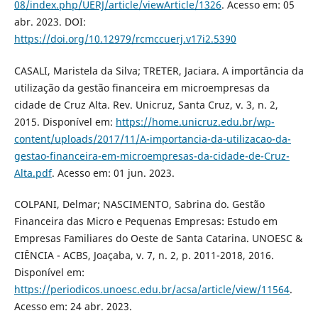
08/index.php/UERJ/article/viewArticle/1326
. Acesso em: 05
abr. 2023. DOI:
https://doi.org/10.12979/rcmccuerj.v17i2.5390
CASALI, Maristela da Silva; TRETER, Jaciara. A importância da
utilização da gestão financeira em microempresas da
cidade de Cruz Alta. Rev. Unicruz, Santa Cruz, v. 3, n. 2,
2015. Disponível em:
https://home.unicruz.edu.br/wp-
content/uploads/2017/11/A-importancia-da-utilizacao-da-
gestao-financeira-em-microempresas-da-cidade-de-Cruz-
Alta.pdf
. Acesso em: 01 jun. 2023.
COLPANI, Delmar; NASCIMENTO, Sabrina do. Gestão
Financeira das Micro e Pequenas Empresas: Estudo em
Empresas Familiares do Oeste de Santa Catarina. UNOESC &
CIÊNCIA - ACBS, Joaçaba, v. 7, n. 2, p. 2011-2018, 2016.
Disponível em:
https://periodicos.unoesc.edu.br/acsa/article/view/11564
.
Acesso em: 24 abr. 2023.