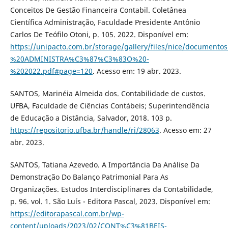
Conceitos De Gestão Financeira Contabil. Coletânea
Científica Administração, Faculdade Presidente Antônio
Carlos De Teófilo Otoni, p. 105. 2022. Disponível em:
https://unipacto.com.br/storage/gallery/files/nice/documento
%20ADMINISTRA%C3%87%C3%83O%20-
%202022.pdf#page=120
. Acesso em: 19 abr. 2023.
SANTOS, Marinéia Almeida dos. Contabilidade de custos.
UFBA, Faculdade de Ciências Contábeis; Superintendência
de Educação a Distância, Salvador, 2018. 103 p.
https://repositorio.ufba.br/handle/ri/28063
. Acesso em: 27
abr. 2023.
SANTOS, Tatiana Azevedo. A Importância Da Análise Da
Demonstração Do Balanço Patrimonial Para As
Organizações. Estudos Interdisciplinares da Contabilidade,
p. 96. vol. 1. São Luís - Editora Pascal, 2023. Disponível em:
https://editorapascal.com.br/wp-
content/uploads/2023/02/CONT%C3%81BEIS-