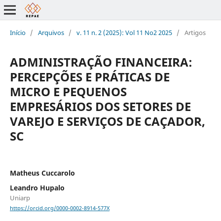
Início
/
Arquivos
/
v. 11 n. 2 (2025): Vol 11 No2 2025
/
Artigos
ADMINISTRAÇÃO FINANCEIRA:
PERCEPÇÕES E PRÁTICAS DE
MICRO E PEQUENOS
EMPRESÁRIOS DOS SETORES DE
VAREJO E SERVIÇOS DE CAÇADOR,
SC
Matheus Cuccarolo
Leandro Hupalo
Uniarp
https://orcid.org/0000-0002-8914-577X