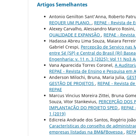
Artigos Semelhantes
Antonio Genilton Sant'Anna, Roberto Patr
REQUER UM PLANO.
,
REPAE - Revista de E
Alexey Carvalho, Alessandro Marco Rosini
QUALIDADE E EXPANSÃO
,
REPAE - Revista
Hadassa Abreu Lima Souza, Maiara Ferreira
Gabriel Crespi,
Percepção de Serviço nas 
entre Sé (SP) e Central do Brasil (RJ) Ba
Engenharia: v. 11 n. 3 (2025): Vol 11 No3 
Vana Aparecida Torres Coronel,
A Auditor
REPAE - Revista de Ensino e Pesquisa em A
Anderson Milochi, Bruna, Maria Julia,
GES
GESTÃO DE PROJETOS
,
REPAE - Revista de
REPAE
Marcus Vincius Moreira Zittei, Bruna Gom
Souza, Vitor Stankevius,
PERCEPÇÃO DOS P
IMPLANTAÇÃO DO PROJETO SPED
,
REPAE -
1 (2019)
Edicreia Andrade dos Santos, Rogério João 
Características do conselho de administra
empresas listadas na BM&FBovespa
,
REPA