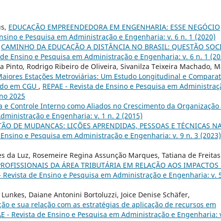
us,
EDUCAÇÃO EMPREENDEDORA EM ENGENHARIA: ESSE NEGÓCIO
nsino e Pesquisa em Administração e Engenharia: v. 6 n. 1 (2020)
,
CAMINHO DA EDUCAÇÃO A DISTÂNCIA NO BRASIL: QUESTÃO SOCI
 de Ensino e Pesquisa em Administração e Engenharia: v. 6 n. 1 (20
 Pinto, Rodrigo Ribeiro de Oliveira, Sivanilza Teixeira Machado, M
Maiores Estações Metroviárias: Um Estudo Longitudinal e Comparat
seado em CGU
,
REPAE - Revista de Ensino e Pesquisa em Administraç
Ano 2025
ia e Controle Interno como Aliados no Crescimento da Organização
dministração e Engenharia: v. 1 n. 2 (2015)
TÃO DE MUDANÇAS: LIÇÕES APRENDIDAS, PESSOAS E TÉCNICAS N
 Ensino e Pesquisa em Administração e Engenharia: v. 9 n. 3 (2023)
es da Luz, Rosemeire Regina Assunção Marques, Tatiana de Freitas
ROFISSIONAIS DA ÁREA TRIBUTÁRIA EM RELAÇÃO AOS IMPACTOS
 Revista de Ensino e Pesquisa em Administração e Engenharia: v. 5
Lunkes, Daiane Antonini Bortoluzzi, Joice Denise Schäfer,
ção e sua relação com as estratégias de aplicação de recursos em
E - Revista de Ensino e Pesquisa em Administração e Engenharia: v