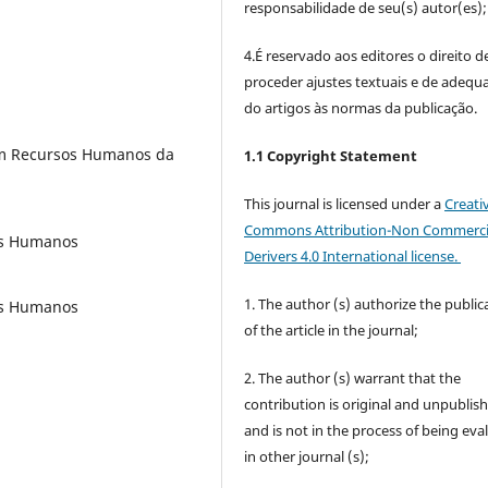
responsabilidade de seu(s) autor(es);
4.É reservado aos editores o direito d
proceder ajustes textuais e de adequ
do artigos às normas da publicação.
em Recursos Humanos da
1.1 Copyright Statement
This journal is licensed under a
Creati
Commons Attribution-Non Commerci
os Humanos
Derivers 4.0 International license.
1. The author (s) authorize the public
os Humanos
of the article in the journal;
2. The author (s) warrant that the
contribution is original and unpublis
and is not in the process of being eva
in other journal (s);