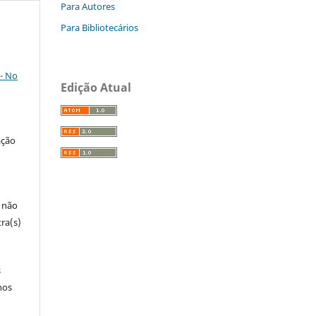
Para Autores
Para Bibliotecários
- No
Edição Atual
ação
e não
ra(s)
s
nos