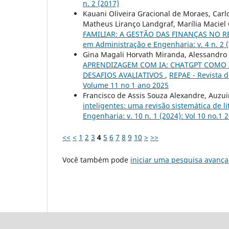
n. 2 (2017)
Kauani Oliveira Gracional de Moraes, Carl
Matheus Liranço Landgraf, Marília Maciel C
FAMILIAR: A GESTÃO DAS FINANÇAS NO
em Administração e Engenharia: v. 4 n. 2 
Gina Magali Horvath Miranda, Alessandro 
APRENDIZAGEM COM IA: CHATGPT COMO 
DESAFIOS AVALIATIVOS
,
REPAE - Revista d
Volume 11 no 1 ano 2025
Francisco de Assis Souza Alexandre, Auzui
inteligentes: uma revisão sistemática de l
Engenharia: v. 10 n. 1 (2024): Vol 10 no.1 
<<
<
1
2
3
4
5
6
7
8
9
10
>
>>
Você também pode
iniciar uma pesquisa avança