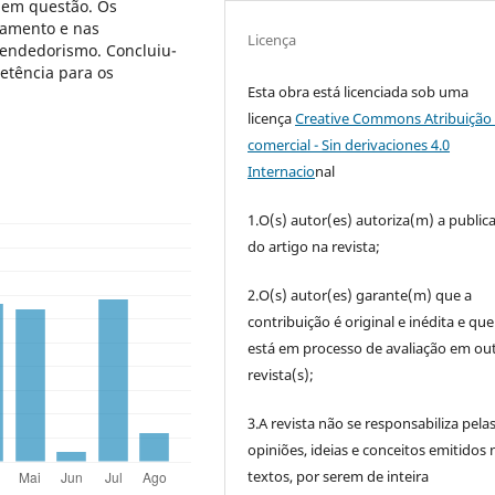
 em questão. Os
tamento e nas
Licença
eendedorismo. Concluiu-
tência para os
Esta obra está licenciada sob uma
licença
Creative Commons Atribuição 
comercial - Sin derivaciones 4.0
Internacio
nal
1.O(s) autor(es) autoriza(m) a public
do artigo na revista;
2.O(s) autor(es) garante(m) que a
contribuição é original e inédita e qu
está em processo de avaliação em out
revista(s);
3.A revista não se responsabiliza pela
opiniões, ideias e conceitos emitidos 
textos, por serem de inteira