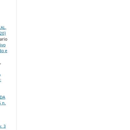
AL,
20)
ario
ivo
ão e
,
A
:
 DA
 n.
. 3