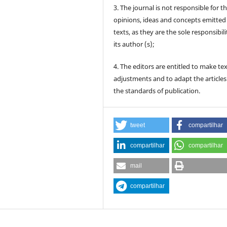
3. The journal is not responsible for t
opinions, ideas and concepts emitted 
texts, as they are the sole responsibili
its author (s);
4. The editors are entitled to make te
adjustments and to adapt the articles
the standards of publication.
tweet
compartilhar
compartilhar
compartilhar
mail
compartilhar