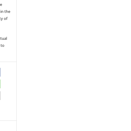
he
in the
ty of
xtual
 to