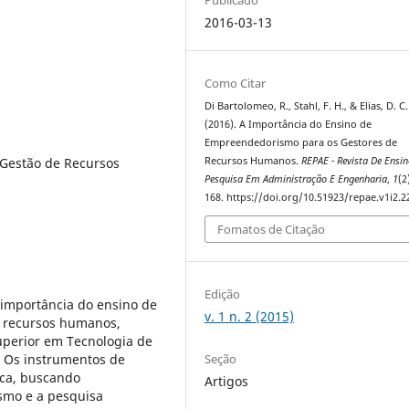
2016-03-13
Como Citar
Di Bartolomeo, R., Stahl, F. H., & Elias, D. C.
(2016). A Importância do Ensino de
Empreendedorismo para os Gestores de
Gestão de Recursos
Recursos Humanos.
REPAE - Revista De Ensin
Pesquisa Em Administração E Engenharia
,
1
(2
168. https://doi.org/10.51923/repae.v1i2.2
Fomatos de Citação
Edição
a importância do ensino de
v. 1 n. 2 (2015)
 recursos humanos,
uperior em Tecnologia de
Seção
 Os instrumentos de
ica, buscando
Artigos
smo e a pesquisa