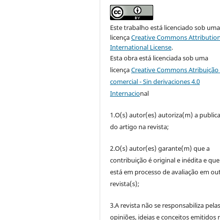
Este trabalho está licenciado sob um
licença
Creative Commons Attribution
International License
.
Esta obra está licenciada sob uma
licença
Creative Commons Atribuição 
comercial - Sin derivaciones 4.0
Internacio
nal
1.O(s) autor(es) autoriza(m) a public
do artigo na revista;
2.O(s) autor(es) garante(m) que a
contribuição é original e inédita e qu
está em processo de avaliação em out
revista(s);
3.A revista não se responsabiliza pela
opiniões, ideias e conceitos emitidos 