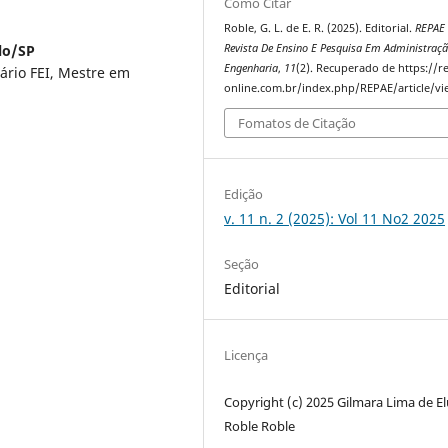
Como Citar
Roble, G. L. de E. R. (2025). Editorial.
REPAE 
Revista De Ensino E Pesquisa Em Administraçã
lo/SP
Engenharia
,
11
(2). Recuperado de https://r
ário FEI, Mestre em
online.com.br/index.php/REPAE/article/v
Fomatos de Citação
Edição
v. 11 n. 2 (2025): Vol 11 No2 2025
Seção
Editorial
Licença
Copyright (c) 2025 Gilmara Lima de E
Roble Roble