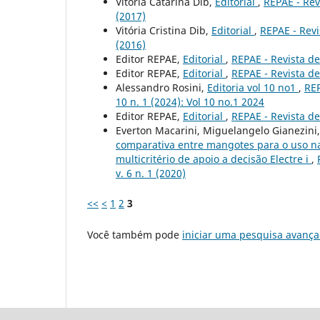
Vitória Catarina Dib,
Editorial
,
REPAE - Rev
(2017)
Vitória Cristina Dib,
Editorial
,
REPAE - Revi
(2016)
Editor REPAE,
Editorial
,
REPAE - Revista de
Editor REPAE,
Editorial
,
REPAE - Revista de
Alessandro Rosini,
Editoria vol 10 no1
,
REP
10 n. 1 (2024): Vol 10 no.1 2024
Editor REPAE,
Editorial
,
REPAE - Revista de
Everton Macarini, Miguelangelo Gianezini,
comparativa entre mangotes para o uso n
multicritério de apoio a decisão Electre i
,
v. 6 n. 1 (2020)
<<
<
1
2
3
Você também pode
iniciar uma pesquisa avança