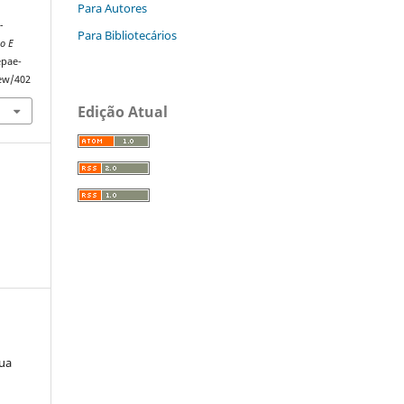
Para Autores
-
Para Bibliotecários
o E
epae-
iew/402
Edição Atual
lua