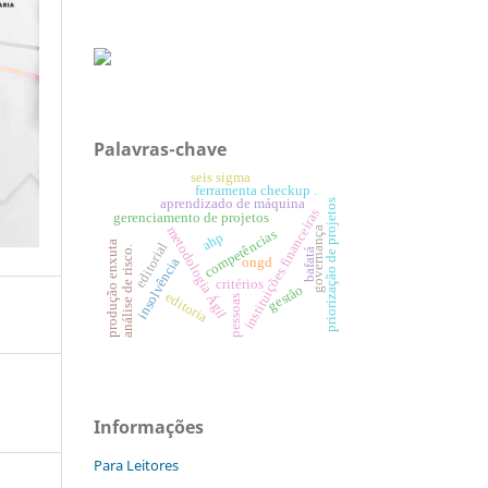
Palavras-chave
seis sigma
ferramenta checkup .
aprendizado de máquina
priorização de projetos
instituições financeiras
gerenciamento de projetos
metodologia Ágil
governança
competências
ahp
produção enxuta
editorial
análise de risco.
bafatá
insolvência
ongd
critérios
gestão
editoria
pessoas
Informações
Para Leitores