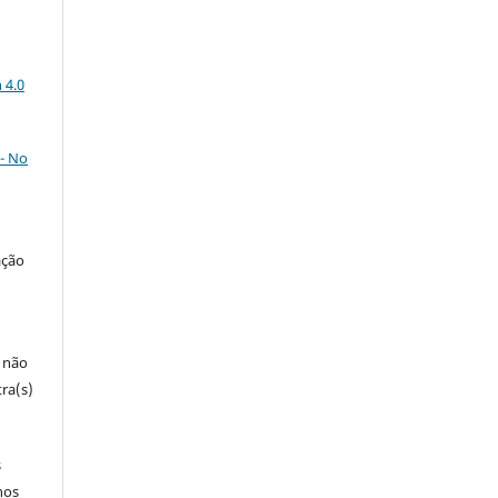
a
 4.0
- No
ação
e não
ra(s)
s
nos