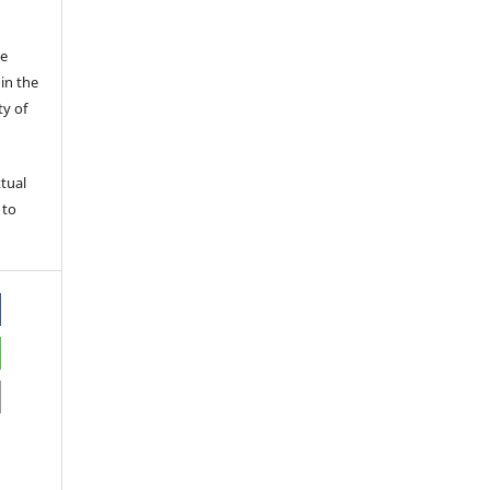
he
in the
ty of
xtual
 to