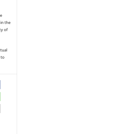
he
in the
ty of
xtual
 to