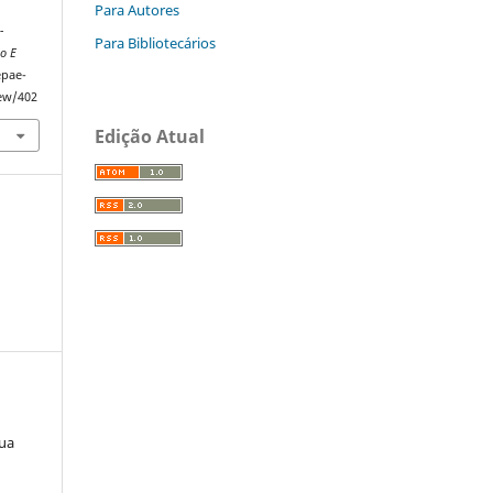
Para Autores
-
Para Bibliotecários
o E
epae-
iew/402
Edição Atual
lua