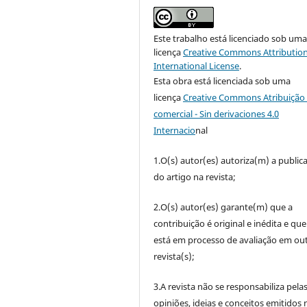
Este trabalho está licenciado sob um
licença
Creative Commons Attribution
International License
.
Esta obra está licenciada sob uma
licença
Creative Commons Atribuição 
comercial - Sin derivaciones 4.0
Internacio
nal
1.O(s) autor(es) autoriza(m) a public
do artigo na revista;
2.O(s) autor(es) garante(m) que a
contribuição é original e inédita e qu
está em processo de avaliação em out
revista(s);
3.A revista não se responsabiliza pela
opiniões, ideias e conceitos emitidos 