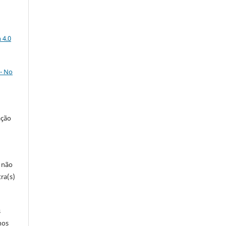
a
 4.0
- No
ação
e não
ra(s)
s
nos