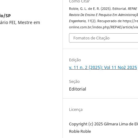
Como Citar
Roble, G. L. de E. R. (2025). Editorial.
REPAE 
Revista De Ensino E Pesquisa Em Administraçã
lo/SP
Engenharia
,
11
(2). Recuperado de https://r
ário FEI, Mestre em
online.com.br/index.php/REPAE/article/v
Fomatos de Citação
Edição
v. 11 n. 2 (2025): Vol 11 No2 2025
Seção
Editorial
Licença
Copyright (c) 2025 Gilmara Lima de E
Roble Roble