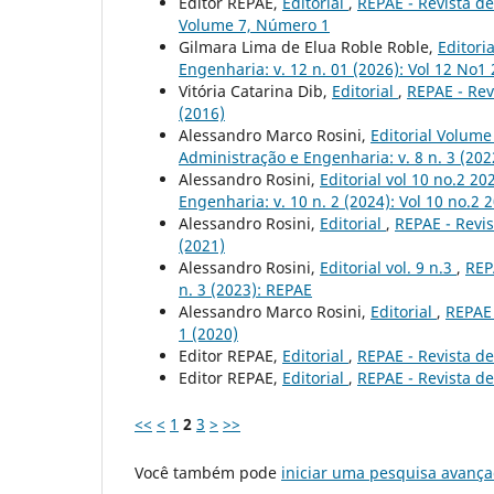
Editor REPAE,
Editorial
,
REPAE - Revista de
Volume 7, Número 1
Gilmara Lima de Elua Roble Roble,
Editori
Engenharia: v. 12 n. 01 (2026): Vol 12 No1
Vitória Catarina Dib,
Editorial
,
REPAE - Rev
(2016)
Alessandro Marco Rosini,
Editorial Volume
Administração e Engenharia: v. 8 n. 3 (202
Alessandro Rosini,
Editorial vol 10 no.2 2
Engenharia: v. 10 n. 2 (2024): Vol 10 no.2 
Alessandro Rosini,
Editorial
,
REPAE - Revis
(2021)
Alessandro Rosini,
Editorial vol. 9 n.3
,
REP
n. 3 (2023): REPAE
Alessandro Marco Rosini,
Editorial
,
REPAE 
1 (2020)
Editor REPAE,
Editorial
,
REPAE - Revista de
Editor REPAE,
Editorial
,
REPAE - Revista de
<<
<
1
2
3
>
>>
Você também pode
iniciar uma pesquisa avança