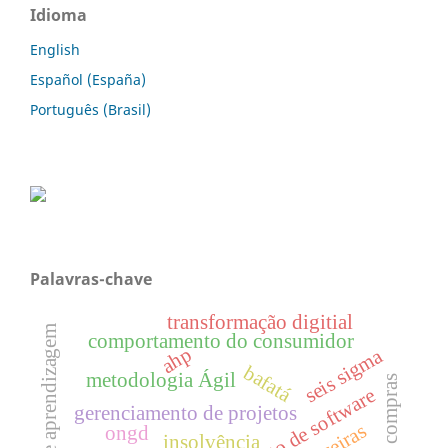
Idioma
English
Español (España)
Português (Brasil)
Palavras-chave
transformação digitial
trilhas de aprendizagem
comportamento do consumidor
ahp
seis sigma
bafatá
metodologia Ágil
gerenciamento de projetos
ongd
insolvência