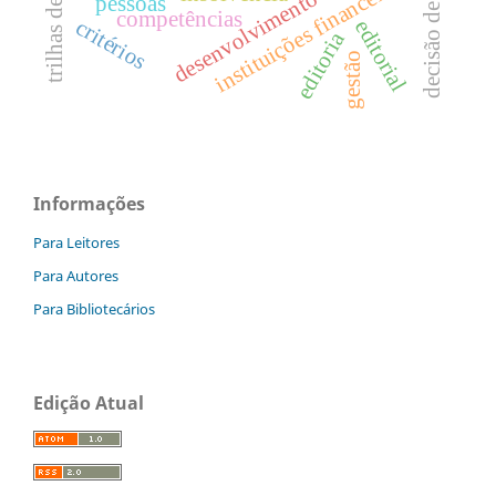
decisão de compras
desenvolvimento de software
instituições financeiras
pessoas
competências
critérios
editorial
editoria
gestão
Informações
Para Leitores
Para Autores
Para Bibliotecários
Edição Atual