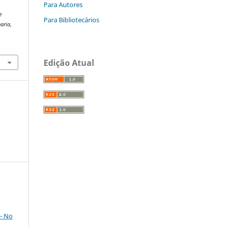
Para Autores
e
Para Bibliotecários
aria
,
Edição Atual
- No