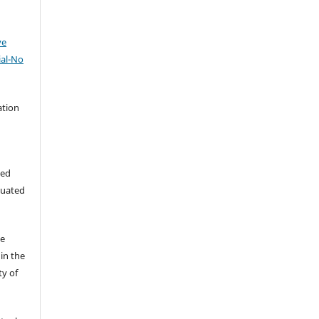
ve
al-No
ation
hed
luated
he
in the
ty of