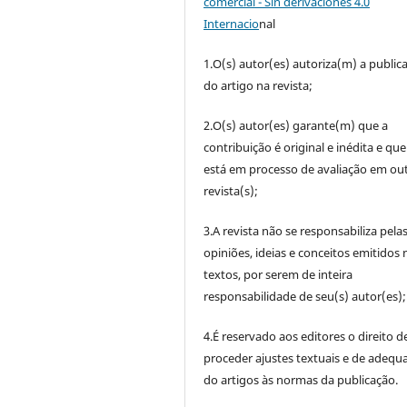
comercial - Sin derivaciones 4.0
Internacio
nal
1.O(s) autor(es) autoriza(m) a public
do artigo na revista;
2.O(s) autor(es) garante(m) que a
contribuição é original e inédita e qu
está em processo de avaliação em out
revista(s);
3.A revista não se responsabiliza pela
opiniões, ideias e conceitos emitidos 
textos, por serem de inteira
responsabilidade de seu(s) autor(es);
4.É reservado aos editores o direito d
proceder ajustes textuais e de adequ
do artigos às normas da publicação.