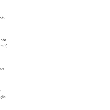
ação
e não
ra(s)
s
nos
e
ação