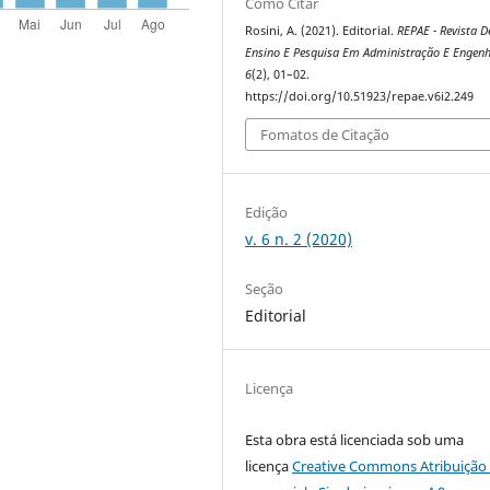
Como Citar
Rosini, A. (2021). Editorial.
REPAE - Revista D
Ensino E Pesquisa Em Administração E Engenh
6
(2), 01–02.
https://doi.org/10.51923/repae.v6i2.249
Fomatos de Citação
Edição
v. 6 n. 2 (2020)
Seção
Editorial
Licença
Esta obra está licenciada sob uma
licença
Creative Commons Atribuição 