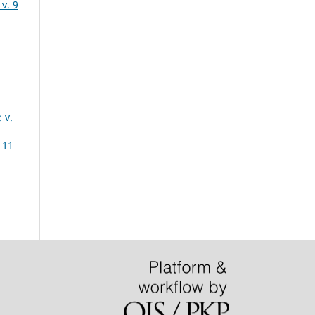
v. 9
 v.
 11