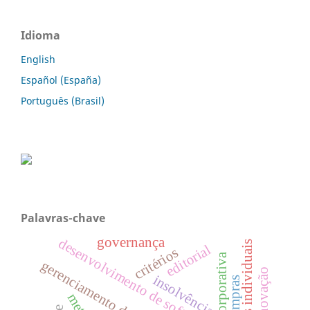
Idioma
English
Español (España)
Português (Brasil)
Palavras-chave
governança
desenvolvimento de software
editorial
critérios
gerenciamento de projetos
insolvência