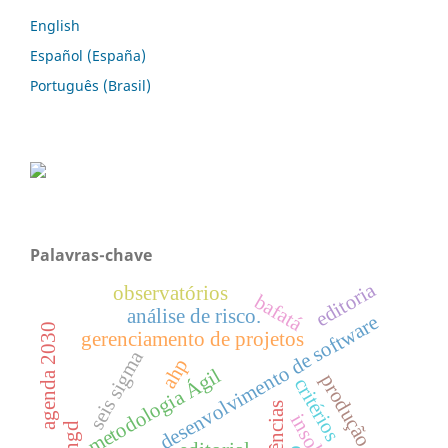
English
Español (España)
Português (Brasil)
Palavras-chave
editoria
observatórios
bafatá
análise de risco.
desenvolvimento de software
agenda 2030
gerenciamento de projetos
seis sigma
ahp
metodologia Ágil
produção enxuta
critérios
ongd