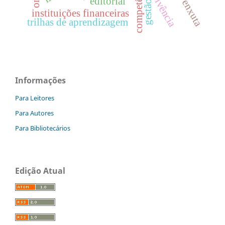
competências
insolvência
editorial
gestão
instituições financeiras
trilhas de aprendizagem
Informações
Para Leitores
Para Autores
Para Bibliotecários
Edição Atual